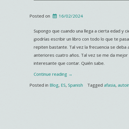
Posted on
16/02/2024
Supongo que cuando una llega a cierta edad y cie
¡podrías escribir un libro con todo lo que te pa
repiten bastante. Tal vez la frecuencia se deb
anteriores cuatro años. Tal vez se me da mejor 
interesante que contar. Quién sabe.
“Kalopsia”
Continue reading
→
Posted in
Blog
,
ES
,
Spanish
Tagged
afasia
,
auto