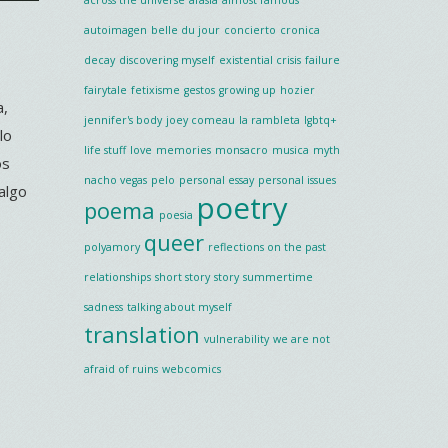
autoimagen
belle du jour
concierto
cronica
decay
discovering myself
existential crisis
failure
fairytale
fetixisme
gestos
growing up
hozier
a,
jennifer's body
joey comeau
la rambleta
lgbtq+
lo
life stuff
love
memories
monsacro
musica
myth
os
nacho vegas
pelo
personal essay
personal issues
algo
poetry
poema
poesia
queer
polyamory
reflections on the past
relationships
short story
story
summertime
sadness
talking about myself
translation
vulnerability
we are not
afraid of ruins
webcomics