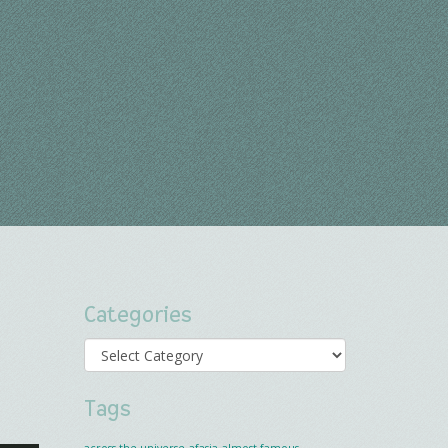
Categories
Categories
Tags
across the universe
afasia
almost famous