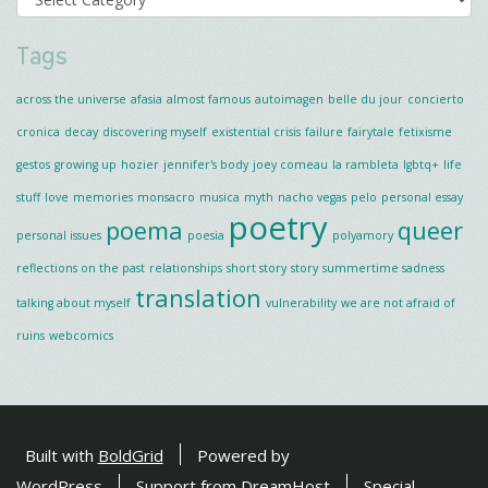
Beatles”
Tags
across the universe
afasia
almost famous
autoimagen
belle du jour
concierto
cronica
decay
discovering myself
existential crisis
failure
fairytale
fetixisme
gestos
growing up
hozier
jennifer's body
joey comeau
la rambleta
lgbtq+
life
stuff
love
memories
monsacro
musica
myth
nacho vegas
pelo
personal essay
poetry
poema
queer
personal issues
poesia
polyamory
reflections on the past
relationships
short story
story
summertime sadness
translation
talking about myself
vulnerability
we are not afraid of
ruins
webcomics
Built with
BoldGrid
Powered by
WordPress
Support from
DreamHost
Special