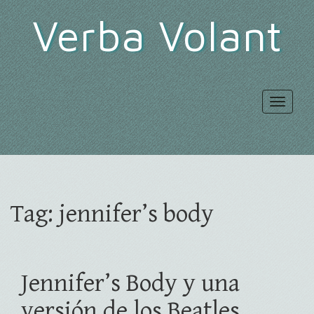
Verba Volant
Toggle
navigat
Tag:
jennifer’s body
Jennifer’s Body y una
versión de los Beatles