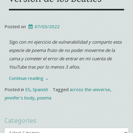
Posted on
07/03/2022
Sigo con mi ejercicio de vulnerabilidad y comparto esta
especie de poema fruto de no poder moverme de la
cama y cometer el error de entrar en mi cuenta de
YouTube tras por lo menos 3 años.
“Jennifer’s
Continue reading
→
Body
Posted in
ES
,
Spanish
Tagged
across the universe
,
y
jennifer's body
,
poema
una
versión
Categories
de
los
Categories