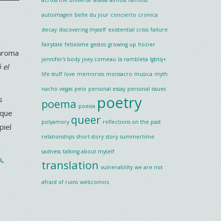
autoimagen
belle du jour
concierto
cronica
decay
discovering myself
existential crisis
failure
fairytale
fetixisme
gestos
growing up
hozier
 aroma
jennifer's body
joey comeau
la rambleta
lgbtq+
 el
life stuff
love
memories
monsacro
musica
myth
nacho vegas
pelo
personal essay
personal issues
poetry
s
poema
poesia
 que
queer
polyamory
reflections on the past
piel
relationships
short story
story
summertime
sadness
talking about myself
a
,
translation
vulnerability
we are not
afraid of ruins
webcomics