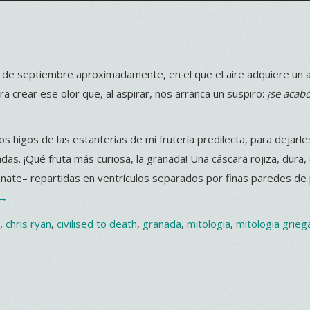
 20 de septiembre aproximadamente, en el que el aire adquiere un
 crear ese olor que, al aspirar, nos arranca un suspiro:
¡se acabó
 higos de las estanterías de mi frutería predilecta, para dejarle
adas. ¡Qué fruta más curiosa, la granada! Una cáscara rojiza, dura,
nate– repartidas en ventrículos separados por finas paredes de 
“Semillas
→
de
,
chris ryan
,
civilised to death
,
granada
,
mitologia
,
mitologia grieg
granada”