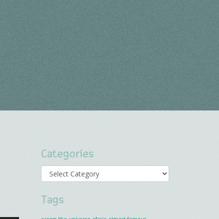
Categories
Categories
Tags
across the universe
afasia
almost famous